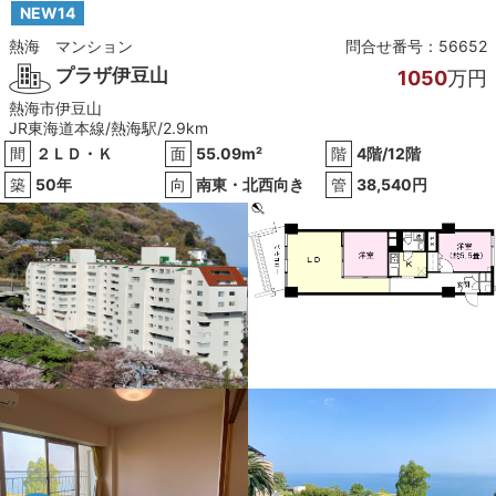
NEW14
熱海
マンション
問合せ番号：
56652
プラザ伊豆山
1050
万円
熱海市伊豆山
JR東海道本線/熱海駅/2.9km
間
２ＬＤ・Ｋ
面
55.09m²
階
4階/12階
築
50年
向
南東・北西向き
管
38,540円