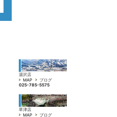
湯沢店
MAP
ブログ
025-785-5575
草津店
MAP
ブログ