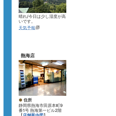
晴れ/今日は少し湿度が高
いです。
天気予報
熱海店
住所
静岡県熱海市田原本町9
番1号 熱海第一ビル2階
【
店舗案内図
】