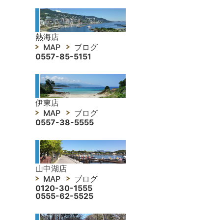
熱海店
MAP
ブログ
0557-85-5151
伊東店
MAP
ブログ
0557-38-5555
山中湖店
MAP
ブログ
0120-30-1555
0555-62-5525