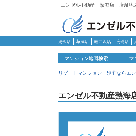
エンゼル不動産 熱海店 店舗地
湯沢店
草津店
軽井沢店
房総店
マンション地図検索
マ
リゾートマンション・別荘ならエン
エンゼル不動産熱海店