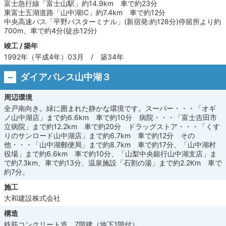
富士急行線「富士山駅」約14.9km 車で約23分
東富士五湖道路「山中湖IC」約7.4km 車で約12分
中央高速バス「平野バスターミナル」(新宿発:約128分)停留所より約
700m、車で約4分(徒歩12分)
竣工 / 築年
1992年（平成4年）03月 / 築34年
ダイアパレス山中湖３
周辺環境
全戸南向き。緑に囲まれた静かな環境です。スーパー・・・「オギ
ノ山中湖店」まで約6.6km 車で約10分 病院・・・「富士吉田市
立病院」まで約12.2km 車で約20分 ドラッグストア・・・「くす
りのサンロード山中湖店」まで約6.7km 車で約12分 その
他・・・「山中湖郵便局」まで約8.7km 車で約17分、「山中湖村
役場」まで約6.6km 車で約10分、「山梨中央銀行山中湖支店」ま
で約7.3km、車で約13分、温泉施設「石割の湯」まで約2.2Km 車で
約7分。
施工
大和建設株式会社
構造
鉄筋コンクリート造 7階建（地下1階付）