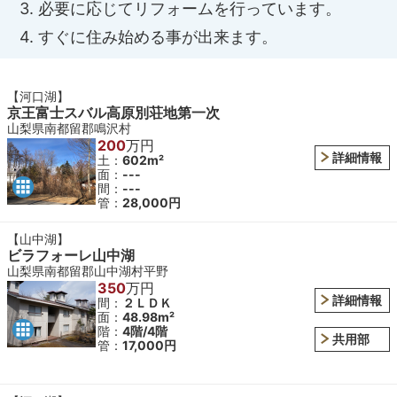
3. 必要に応じてリフォームを行っています。
4. すぐに住み始める事が出来ます。
【河口湖】
京王富士スバル高原別荘地第一次
山梨県南都留郡鳴沢村
200
万円
詳細情報
土：
602m²
面：
---
間：
---
管：
28,000円
【山中湖】
ビラフォーレ山中湖
山梨県南都留郡山中湖村平野
350
万円
詳細情報
間：
２ＬＤＫ
面：
48.98m²
階：
4階/4階
共用部
管：
17,000円