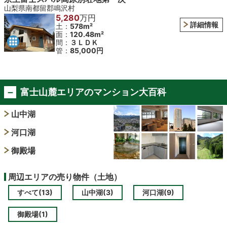
山梨県南都留郡鳴沢村
5,280
万円
詳細情報
土：
578m²
面：
120.48m²
間：
３ＬＤＫ
管：
85,000円
富士山麓エリアのマンション大百科
山中湖
河口湖
御殿場
周辺エリアの売り物件（土地）
すべて(13)
山中湖(3)
河口湖(9)
御殿場(1)