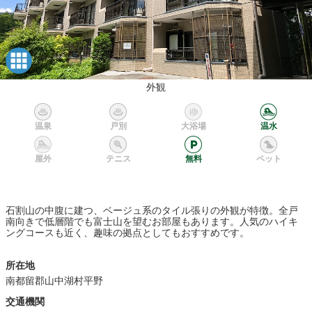
外観
温泉
戸別
大浴場
温水
屋外
テニス
無料
ペット
石割山の中腹に建つ、ベージュ系のタイル張りの外観が特徴。全戸
南向きで低層階でも富士山を望むお部屋もあります。人気のハイキ
ングコースも近く、趣味の拠点としてもおすすめです。
所在地
南都留郡山中湖村平野
交通機関