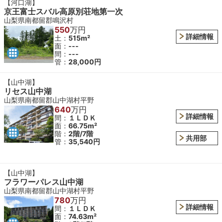
【河口湖】
京王富士スバル高原別荘地第一次
山梨県南都留郡鳴沢村
550
万円
詳細情報
土：
515m²
面：
---
間：
---
管：
28,000円
【山中湖】
リセス山中湖
山梨県南都留郡山中湖村平野
640
万円
詳細情報
間：
１ＬＤＫ
面：
66.75m²
階：
2階/7階
共用部
管：
35,540円
【山中湖】
フラワーパレス山中湖
山梨県南都留郡山中湖村平野
780
万円
詳細情報
間：
１ＬＤＫ
面：
74.63m²