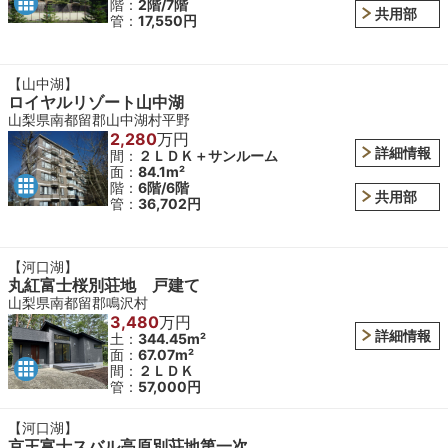
階：
2階/7階
共用部
管：
17,550円
【山中湖】
ロイヤルリゾート山中湖
山梨県南都留郡山中湖村平野
2,280
万円
詳細情報
間：
２ＬＤＫ＋サンルーム
面：
84.1m²
階：
6階/6階
共用部
管：
36,702円
【河口湖】
丸紅富士桜別荘地 戸建て
山梨県南都留郡鳴沢村
3,480
万円
詳細情報
土：
344.45m²
面：
67.07m²
間：
２ＬＤＫ
管：
57,000円
【河口湖】
京王富士スバル高原別荘地第一次