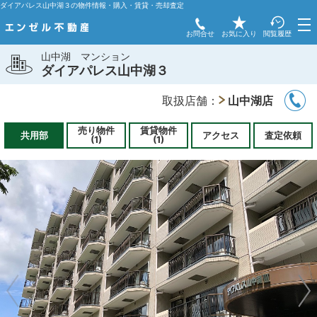
ダイアパレス山中湖３の物件情報・購入・賃貸・売却査定
お問合せ
お気に入り
閲覧履歴
山中湖
マンション
ダイアパレス山中湖３
取扱店舗：
山中湖店
売り物件
賃貸物件
共用部
アクセス
査定依頼
(1)
(1)