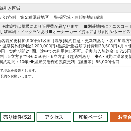
線引き区域
 がけ条例 第２種風致地区 警戒区域・急傾斜地の崩壊
円/年 ※建築後は規模により管理費が異なります ■別荘地内にテニスコー
し駐車場・ドッグランあり■オーナーカード提示により割引やサービス
区画名義変更料]9,900円/1区画［温泉]契約任意・更新料あり・各戸加温
：温泉契約権利金2,200,000円+温泉計量器類取付費用38,500円+月々
0円・契約期間2年間、途中での利用休止不可。分割加入契約金10,725円
料：5立方まで→6,050円・6立方より超過料あり ◆A・B共に温泉更
供給契約期間：10年)◆温泉受湯権名義変更料（譲渡等）55,000円/口
べて現況を優先とします。
ご予約をお願いします。
売り物件(52)
アクセス
印刷ページ
お問