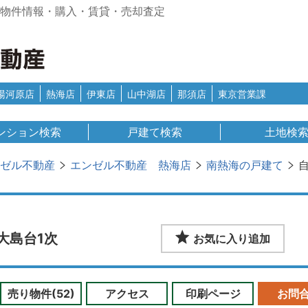
の物件情報・購入・賃貸・売却査定
湯河原店
熱海店
伊東店
山中湖店
那須店
東京営業課
ンション検索
戸建て検索
土地検
ゼル不動産
エンゼル不動産 熱海店
南熱海の戸建て
大島台1次
お気に入り追加
売り物件(52)
アクセス
印刷ページ
お問