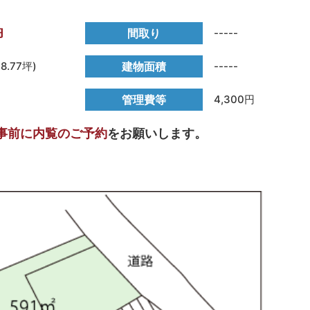
円
間取り
-----
78.77坪)
建物面積
-----
管理費等
4,300円
事前に内覧のご予約
をお願いします。