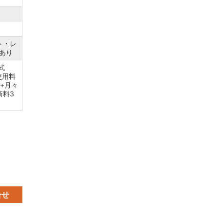
ト・レ
あり
方式
使用料
+月々
新料3
合せ