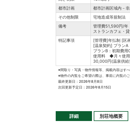
都市計画
都市計画区域内－非
その他制限
宅地造成等規制法
備考
管理費51,590
ストランカフェ・貸
特記事項
[管理費]年払制 [
[温泉契約] プランA
プランB：初期費用
使用料 ◆月々使用
30,000円(温泉
※間取り・写真・物件情報等、掲載内容はす
※物件の内覧をご希望の際は、事前に内覧の
最終更新日：2026年8月8日
次回更新予定日：2026年8月15日
詳細
別荘地概要