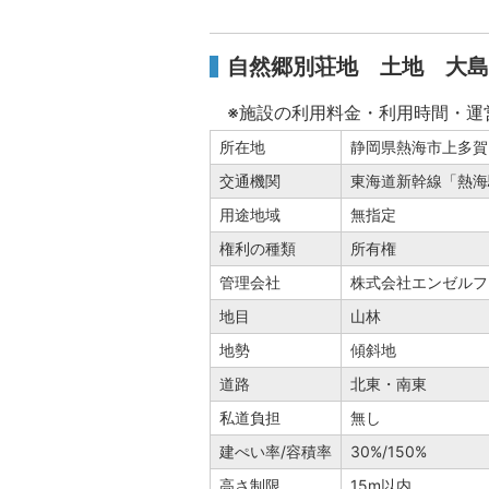
自然郷別荘地 土地 大島
※施設の利用料金・利用時間・運
所在地
静岡県熱海市上多賀
交通機関
東海道新幹線「熱海駅
用途地域
無指定
権利の種類
所有権
管理会社
株式会社エンゼルフ
地目
山林
地勢
傾斜地
道路
北東・南東
私道負担
無し
建ぺい率/容積率
30%/150%
高さ制限
15m以内