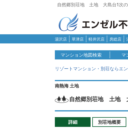
自然郷別荘地 土地 大島台1次
湯沢店
草津店
軽井沢店
房総店
マンション地図検索
マ
リゾートマンション・別荘ならエン
南熱海
土地
自然郷別荘地 土地 
詳細
別荘地概要