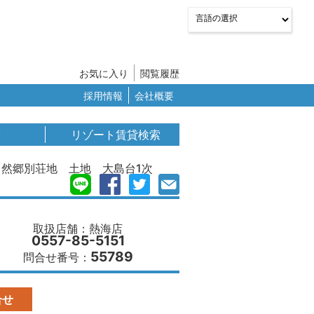
お気に入り
閲覧履歴
採用情報
会社概要
索
リゾート賃貸検索
自然郷別荘地 土地 大島台1次
取扱店舗：熱海店
0557-85-5151
55789
問合せ番号：
合せ