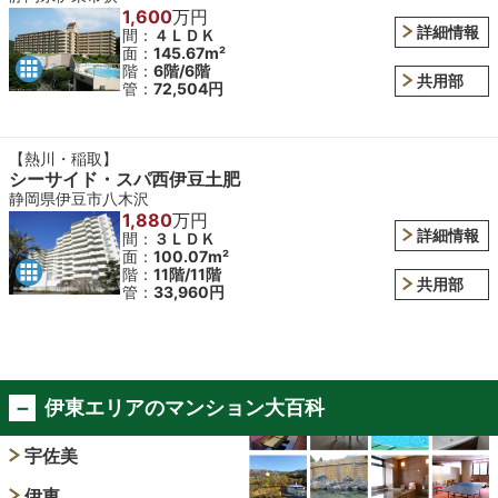
1,600
万円
詳細情報
間：
４ＬＤＫ
面：
145.67m²
階：
6階/6階
共用部
管：
72,504円
【熱川・稲取】
シーサイド・スパ西伊豆土肥
静岡県伊豆市八木沢
1,880
万円
詳細情報
間：
３ＬＤＫ
面：
100.07m²
階：
11階/11階
共用部
管：
33,960円
伊東エリアのマンション大百科
宇佐美
伊東