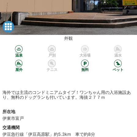
外観
温泉
戸別
大浴場
温水
屋外
テニス
無料
ペット
海外では主流のコンドミニアムタイプ！ワンちゃん用の入浴施設あ
り、無料のドッグランも付いています。海抜２７７ｍ
所在地
伊東市富戸
交通機関
伊豆急行線「伊豆高原駅」約5.3km 車で約8分