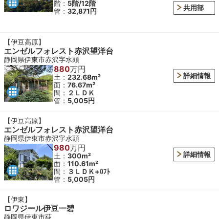
階：
5階/12階
共用部
管：
32,871円
【伊豆高原】
エンゼルフォレスト赤沢望洋台
静岡県伊東市赤沢字水頭
880
万円
詳細情報
土：
232.68m²
面：
76.67m²
間：
２ＬＤＫ
管：
5,005円
【伊豆高原】
エンゼルフォレスト赤沢望洋台
静岡県伊東市赤沢字水頭
980
万円
詳細情報
土：
300m²
面：
110.61m²
間：
３ＬＤＫ+ﾛﾌﾄ
管：
5,005円
【伊東】
ロワジール伊豆一碧
静岡県伊東市荻