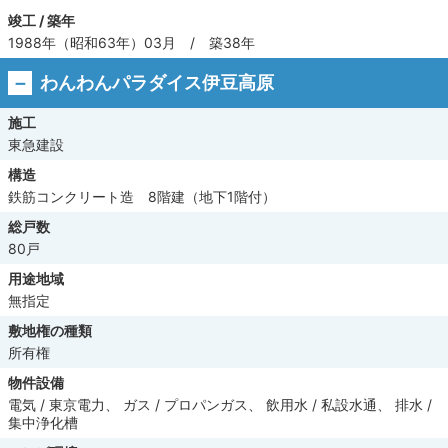
竣工 / 築年
1988年（昭和63年）03月 / 築38年
わんわんパラダイス伊豆高原
施工
東急建設
構造
鉄筋コンクリート造 8階建（地下1階付）
総戸数
80戸
用途地域
無指定
敷地権の種類
所有権
物件設備
電気 / 東京電力、 ガス / プロパンガス、 飲用水 / 私設水通、 排水 /
集中浄化槽