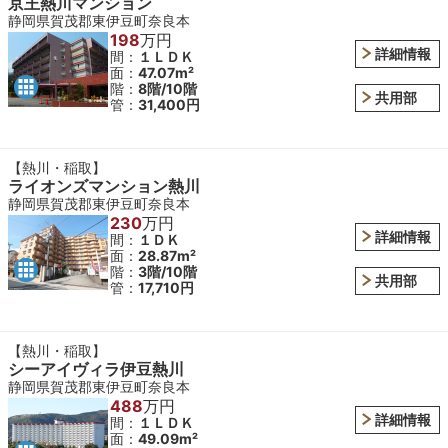
京王熱川マンション
静岡県賀茂郡東伊豆町奈良本
198
万円
詳細情報
間：
１ＬＤＫ
面：
47.07m²
階：
8階/10階
共用部
管：
31,400円
【熱川・稲取】
ライオンズマンション熱川
静岡県賀茂郡東伊豆町奈良本
230
万円
詳細情報
間：
１ＤＫ
面：
28.87m²
階：
3階/10階
共用部
管：
17,710円
【熱川・稲取】
シーアイヴィラ伊豆熱川
静岡県賀茂郡東伊豆町奈良本
488
万円
詳細情報
間：
１ＬＤＫ
面：
49.09m²