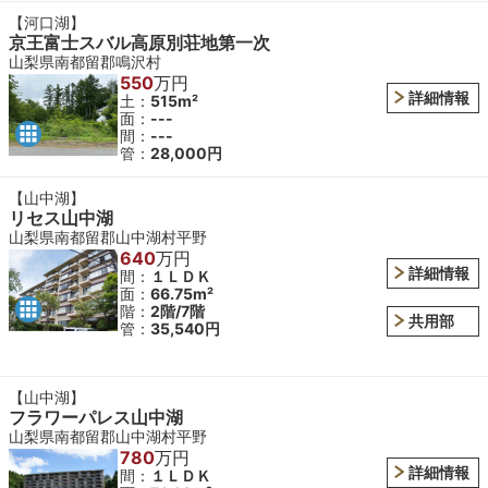
【河口湖】
京王富士スバル高原別荘地第一次
山梨県南都留郡鳴沢村
550
万円
詳細情報
土：
515m²
面：
---
間：
---
管：
28,000円
【山中湖】
リセス山中湖
山梨県南都留郡山中湖村平野
640
万円
詳細情報
間：
１ＬＤＫ
面：
66.75m²
階：
2階/7階
共用部
管：
35,540円
【山中湖】
フラワーパレス山中湖
山梨県南都留郡山中湖村平野
780
万円
詳細情報
間：
１ＬＤＫ