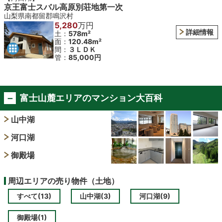
京王富士スバル高原別荘地第一次
山梨県南都留郡鳴沢村
5,280
万円
詳細情報
土：
578m²
面：
120.48m²
間：
３ＬＤＫ
管：
85,000円
富士山麓エリアのマンション大百科
山中湖
河口湖
御殿場
周辺エリアの売り物件（土地）
すべて(13)
山中湖(3)
河口湖(9)
御殿場(1)