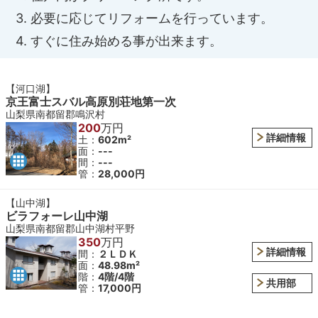
3. 必要に応じてリフォームを行っています。
4. すぐに住み始める事が出来ます。
【河口湖】
京王富士スバル高原別荘地第一次
山梨県南都留郡鳴沢村
200
万円
詳細情報
土：
602m²
面：
---
間：
---
管：
28,000円
【山中湖】
ビラフォーレ山中湖
山梨県南都留郡山中湖村平野
350
万円
詳細情報
間：
２ＬＤＫ
面：
48.98m²
階：
4階/4階
共用部
管：
17,000円