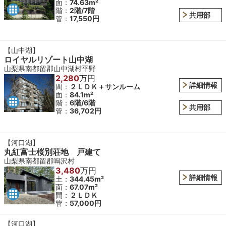
面：
74.63m²
階：
2階/7階
共用部
管：
17,550円
【山中湖】
ロイヤルリゾート山中湖
山梨県南都留郡山中湖村平野
2,280
万円
詳細情報
間：
２ＬＤＫ＋サンルーム
面：
84.1m²
階：
6階/6階
共用部
管：
36,702円
【河口湖】
丸紅富士桜別荘地 戸建て
山梨県南都留郡鳴沢村
3,480
万円
詳細情報
土：
344.45m²
面：
67.07m²
間：
２ＬＤＫ
管：
57,000円
【河口湖】