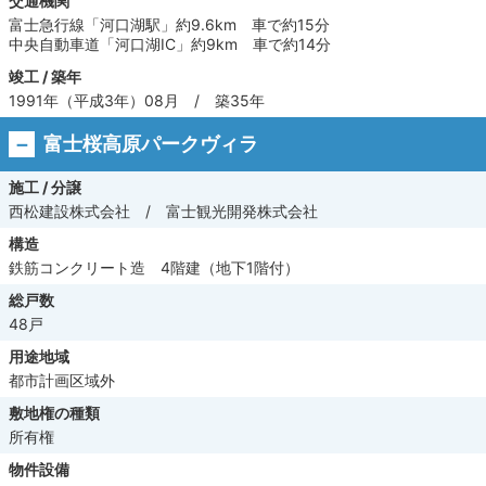
交通機関
富士急行線「河口湖駅」約9.6km 車で約15分
中央自動車道「河口湖IC」約9km 車で約14分
竣工 / 築年
1991年（平成3年）08月 / 築35年
富士桜高原パークヴィラ
施工 / 分譲
西松建設株式会社 / 富士観光開発株式会社
構造
鉄筋コンクリート造 4階建（地下1階付）
総戸数
48戸
用途地域
都市計画区域外
敷地権の種類
所有権
物件設備