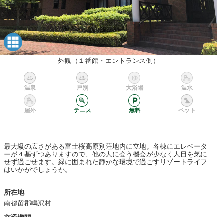
外観（１番館・エントランス側）
温泉
戸別
大浴場
温水
屋外
テニス
無料
ペット
最大級の広さがある富士桜高原別荘地内に立地。各棟にエレベータ
ーが４基ずつありますので、他の人に会う機会が少なく人目を気に
せず過ごせます。緑に囲まれた静かな環境で過ごすリゾートライフ
はいかがでしょうか。
所在地
南都留郡鳴沢村