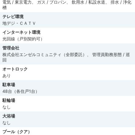
電気 / 東京電力、 ガス / プロパン、 飲用水 / 私設水道、 排水 / 浄化
槽
テレビ環境
地デジ・ＣＡＴＶ
インターネット環境
光回線（戸別契約可）
管理会社
株式会社エンゼルコミュニティ（全部委託）、 管理員勤務形態 / 巡
回
オートロック
あり
駐車場
48台（各住戸1台）
駐輪場
なし
大浴場
なし
プール（クア）