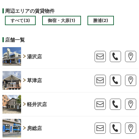
周辺エリアの賃貸物件
すべて(3)
御宿・大原(1)
勝浦(2)
店舗一覧
湯沢店
草津店
軽井沢店
房総店