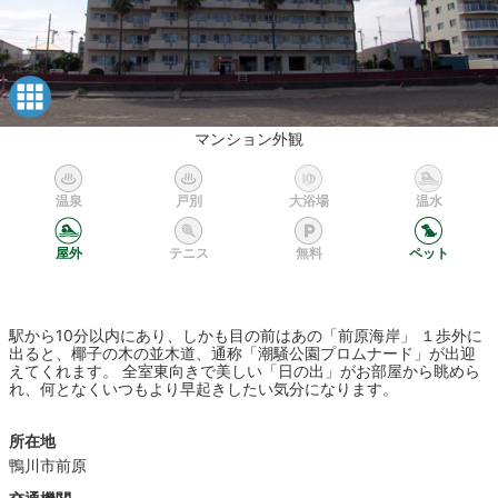
マンション外観
温泉
戸別
大浴場
温水
屋外
テニス
無料
ペット
駅から10分以内にあり、しかも目の前はあの「前原海岸」 １歩外に
出ると、椰子の木の並木道、通称「潮騒公園プロムナード」が出迎
えてくれます。 全室東向きで美しい「日の出」がお部屋から眺めら
れ、何となくいつもより早起きしたい気分になります。
所在地
鴨川市前原