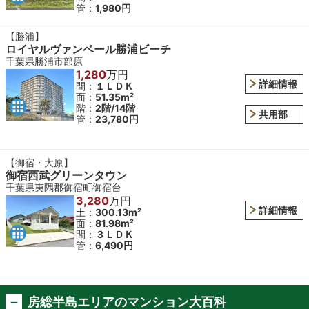
管：
1,980円
【勝浦】
ロイヤルヴァンベール勝浦ビーチ
千葉県勝浦市部原
1,280
万円
詳細情報
間：
１ＬＤＫ
面：
51.35m²
階：
2階/14階
共用部
管：
23,780円
【御宿・大原】
御宿西武グリーンタウン
千葉県夷隅郡御宿町御宿台
3,280
万円
詳細情報
土：
300.13m²
面：
81.98m²
間：
３ＬＤＫ
管：
6,490円
房総半島エリアのマンション大百科