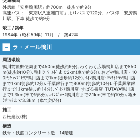
交通機関
外房線「安房鴨川駅」約700m 徒歩で約9分
高速バス：「東京駅八重洲口前」よりバスで120分、バス停「安房鴨
川駅」下車 徒歩で約9分
竣工 / 築年
1984年（昭和59年）11月 / 築42年
ラ・メール鴨川
周辺環境
鴨川前原郵便局まで450m(徒歩約6分)､わくわく広場鴨川店まで850
m(徒歩約10分)､鴨川ｼｰﾜｰﾙﾄﾞまで2km(車で約6分)､おどや鴨川店・10
0円ｼｮｯﾌﾟｾﾘｱ鴨川店まで1km(徒歩約12分)､ｲｵﾝ鴨川店･ﾏﾂﾓﾄｷﾖｼ鴨川店
まで1km(徒歩約12分)､千葉銀行まで800m(徒歩約10分)､千葉興業銀
行まで1.1km(徒歩約14分)､ﾍﾞｲｼｱ鴨川店･すばる書店･TUTAYA鴨川店
まで1.3km(車で約5分)､ｶｲﾝｽﾞﾎｰﾑ鴨川店まで2.1km(車で約10分)､亀田
ｸﾘﾆｯｸまで3.3km（車で約7分)
施工
西松建設(株)
構造
鉄骨・鉄筋コンクリート造 14階建