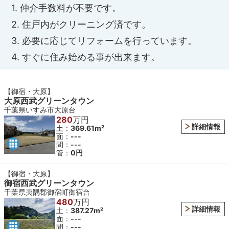
1. 仲介手数料が不要です。
2. 住戸内がクリーニング済です。
3. 必要に応じてリフォームを行っています。
4. すぐに住み始める事が出来ます。
【御宿・大原】
大原西武グリーンタウン
千葉県いすみ市大原台
280
万円
詳細情報
土：
369.61m²
面：
---
間：
---
管：
0円
【御宿・大原】
御宿西武グリーンタウン
千葉県夷隅郡御宿町御宿台
480
万円
詳細情報
土：
387.27m²
面：
---
間：
---