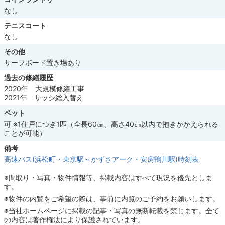
なし
テニスコート
なし
その他
サーフボード置き場あり
過去の修繕履歴
2020年 大規模修繕工事
2021年 サッシ総入替え
ペット
可 ※1住戸につき1匹（全長60㎝、高さ40㎝以内で抱きかかえられる
ことが可能）
備考
高速バス(浜松町・東京駅～かずさアーク・安房鴨川駅)時刻表
※間取り・写真・物件情報等、掲載内容はすべて現況を優先としま
す。
※物件の内覧をご希望の際は、事前に内覧のご予約をお願いします。
※当社ホームページに掲載の記事・写真の無断転載を禁じます。全て
の内容は著作権法により保護されています。