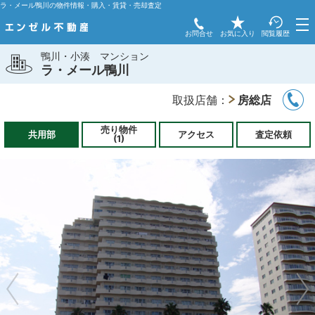
ラ・メール鴨川の物件情報・購入・賃貸・売却査定
お問合せ
お気に入り
閲覧履歴
鴨川・小湊
マンション
ラ・メール鴨川
取扱店舗：
房総店
売り物件
共用部
アクセス
査定依頼
(1)