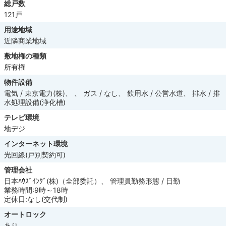
総戸数
121戸
用途地域
近隣商業地域
敷地権の種類
所有権
物件設備
電気 / 東京電力(株)、 、 ガス / なし、 飲用水 / 公営水道、 排水 / 排
水処理設備(浄化槽)
テレビ環境
地デジ
インターネット環境
光回線(戸別契約可)
管理会社
日本ﾊｳｽﾞｲﾝｸﾞ(株)（全部委託）、 管理員勤務形態 / 日勤
業務時間:9時～18時
定休日:なし(交代制)
オートロック
あり