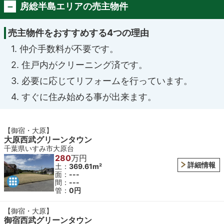
房総半島エリアの売主物件
売主物件をおすすめする4つの理由
1. 仲介手数料が不要です。
2. 住戸内がクリーニング済です。
3. 必要に応じてリフォームを行っています。
4. すぐに住み始める事が出来ます。
【御宿・大原】
大原西武グリーンタウン
千葉県いすみ市大原台
280
万円
詳細情報
土：
369.61m²
面：
---
間：
---
管：
0円
【御宿・大原】
御宿西武グリーンタウン