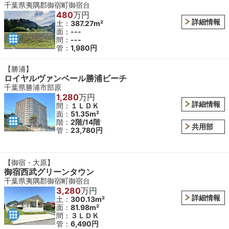
千葉県夷隅郡御宿町御宿台
480
万円
詳細情報
土：
387.27m²
面：
---
間：
---
管：
1,980円
【勝浦】
ロイヤルヴァンベール勝浦ビーチ
千葉県勝浦市部原
1,280
万円
詳細情報
間：
１ＬＤＫ
面：
51.35m²
階：
2階/14階
共用部
管：
23,780円
【御宿・大原】
御宿西武グリーンタウン
千葉県夷隅郡御宿町御宿台
3,280
万円
詳細情報
土：
300.13m²
面：
81.98m²
間：
３ＬＤＫ
管：
6,490円