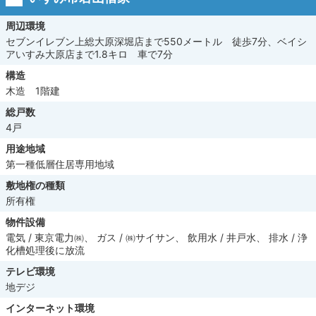
周辺環境
セブンイレブン上総大原深堀店まで550メートル 徒歩7分、ベイシ
アいすみ大原店まで1.8キロ 車で7分
構造
木造 1階建
総戸数
4戸
用途地域
第一種低層住居専用地域
敷地権の種類
所有権
物件設備
電気 / 東京電力㈱、 ガス / ㈱サイサン、 飲用水 / 井戸水、 排水 / 浄
化槽処理後に放流
テレビ環境
地デジ
インターネット環境