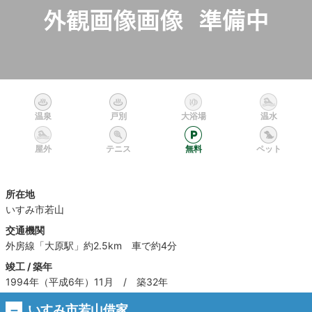
温泉
戸別
大浴場
温水
屋外
テニス
無料
ペット
所在地
いすみ市若山
交通機関
外房線「大原駅」約2.5km 車で約4分
竣工 / 築年
1994年（平成6年）11月 / 築32年
いすみ市若山借家